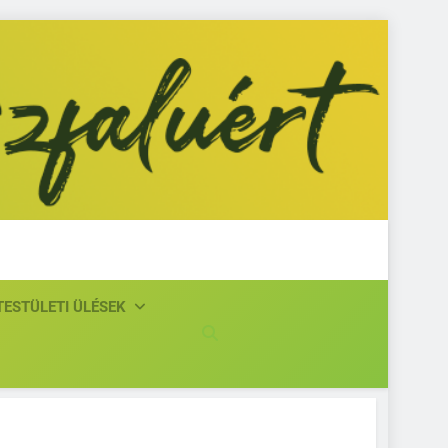
isjászfaluért
TESTÜLETI ÜLÉSEK