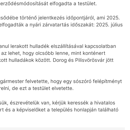
szerződésmódosítását elfogadta a testület.
sődébe történő jelentkezés időpontjáról, ami 2025.
 elfogadták a nyári zárvatartás időszakát: 2025. július
nul lerakott hulladék elszállításával kapcsolatban
 az lehet, hogy olcsóbb lenne, mint konténert
ott hulladákok között. Dorog és Pilisvörösvár jött
gármester felvetette, hogy egy sószóró felépítményt
lni, de ezt a testület elvetette.
ük, észrevételük van, kérjük keressék a hivatalos
t és a képviselőket a település honlapján található