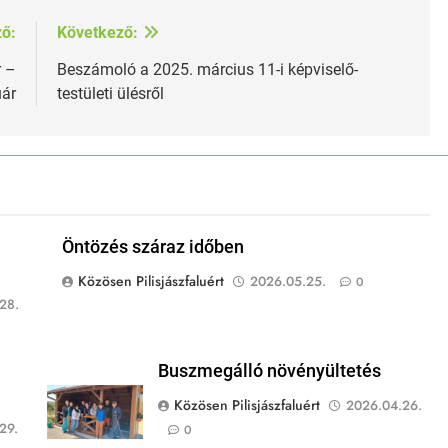
ző:
Következő:
r –
Beszámoló a 2025. március 11-i képviselő-
uár
testületi ülésről
Öntözés száraz időben
Közösen Pilisjászfaluért
2026.05.25.
0
28.
Buszmegálló növényültetés
Közösen Pilisjászfaluért
2026.04.26.
29.
0