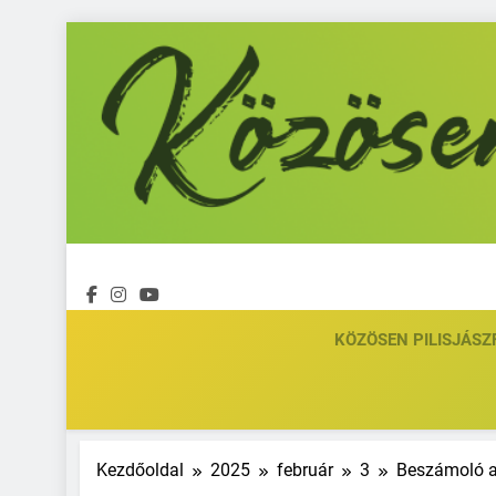
Ugrás
a
tartalomra
KÖZÖSEN PILISJÁSZ
Kezdőoldal
2025
február
3
Beszámoló a 