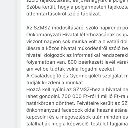
Szóba került, hogy a polgármesteri tájékozt
útfenntartásokról szóló táblázat.
Az SZMSZ módosításáról szóló napirendi pont
Önkormányzati Hivatal léterhozásának csupá
viszont nagyon sok munka volt a hivatali do
ülésre a közös hivatal működéséről szóló 
hivatali dolgozók az informatikai rendszere
folyamatban van. 800 beérkezett levél várak
amivel be tudták volna fogadni ezeket.
A Családsegítő és Gyermekjóléti szolgálat m
tudják kezdeni a munkát.
Hozzá kell nyúlni az SZMSZ-hez a hivatal ne
lehet gondolni. 700 000 Ft-ról 1 millió Ft-r
határkörben dönthet. Felvételre került az S
önkormányzati facebook oldal használatának
kapcsolni és a megosztások után minden ese
találhatják meg a képviselő-testület tagjain