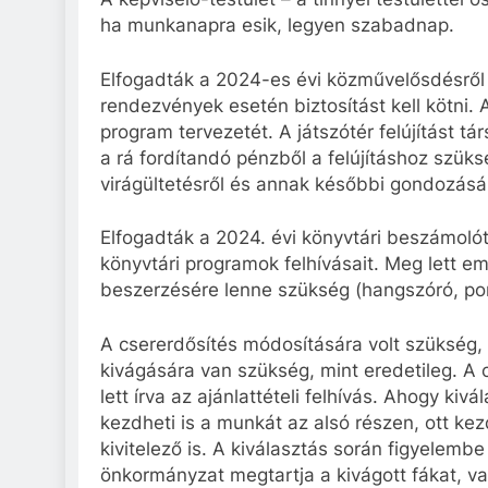
ha munkanapra esik, legyen szabadnap.
Elfogadták a 2024-es évi közművelősdésről 
rendezvények esetén biztosítást kell kötni. 
program tervezetét. A játszótér felújítást 
a rá fordítandó pénzből a felújításhoz szük
virágültetésről és annak későbbi gondozásár
Elfogadták a 2024. évi könyvtári beszámolót
könyvtári programok felhívásait. Meg lett e
beszerzésére lenne szükség (hangszóró, pors
A csererdősítés módosítására volt szükség, 
kivágására van szükség, mint eredetileg. A cs
lett írva az ajánlattételi felhívás. Ahogy kiv
kezdheti is a munkát az alsó részen, ott ke
kivitelező is. A kiválasztás során figyelembe
önkormányzat megtartja a kivágott fákat, va