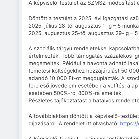
A képviselő-testület az SZMSZ módosítást e
Döntött a testület a 2025. évi igazgatási sz
2025. július 28-tól augusztus 1-ig – 5 munk
2025. augusztus 25-től augusztus 29-ig – 
A szociális tárgyú rendeletekkel kapcsolatb
értelmezték. Több támogatás százalékos igén
megemeltek. Például a havonta adható lakás
temetési költségekhez hozzájárulást 50 000 
adandó 10 000 Ft-ot megduplázták. A szociá
főre eső jövedelem esetében a vetítési alap
esetében 500%-ról 800%-ra emelték.
Részletes tájékoztatást a hatályos rendelet
A továbbiakban döntött a képviselő-testül
díjazásáról. A rendelet itt olvasható:
https:/
A képviselő-testület – a tinnyei testülettel 