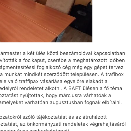
ármester a két ülés közti beszámolóval kapcsolatban
vították a focikaput, cserébe a meghatározott időben
ságmentesítéssl foglalkozó cég még egy gépet tervez
 a munkát mindkét szerződött településen. A trafibox
le való traffipax vásárlása egyelőre elakadt a
edélyről rendeletet alkotni. A BAFT ülésen a fő téma
ztatást nyújtottak, hogy márciusra várhatóak a
 amelyeket várhatóan augusztusban fognak elbírálni.
rozatokról szóló tájékoztatást és az átruházott
ztatást, az önkormányzati rendeletek végrehajtásáról
ármester éves szabadságtervét.