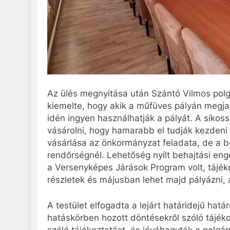
Az ülés megnyitása után Szántó Vilmos polg
kiemelte, hogy akik a műfüves pályán megja
idén ingyen használhatják a pályát. A síkos
vásárolni, hogy hamarabb el tudják kezdeni
vásárlása az önkormányzat feladata, de a be
rendőrségnél. Lehetőség nyílt behajtási eng
a Versenyképes Járások Program volt, tájéko
részletek és májusban lehet majd pályázni,
A testület elfogadta a lejárt határidejű hatá
hatáskörben hozott döntésekről szóló tájéko
szóló tájékoztatást, és jóváhagyták a polg