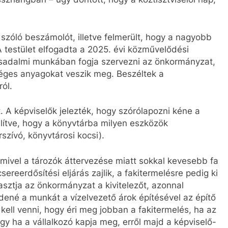
szóló beszámolót, illetve felmerült, hogy a nagyobb
A testület elfogadta a 2025. évi közművelődési
társadalmi munkában fogja szervezni az önkormányzat,
séges anyagokat veszik meg. Beszéltek a
ól.
. A képviselők jelezték, hogy szórólapozni kéne a
mlítve, hogy a könyvtárba milyen eszközök
zívó, könyvtárosi kocsi).
mivel a tározók áttervezése miatt sokkal kevesebb fa
ereerdősítési eljárás zajlik, a fakitermelésre pedig ki
álasztja az önkormányzat a kivitelezőt, azonnal
zdené a munkát a vízelvezető árok építésével az építő
 kell venni, hogy éri meg jobban a fakitermelés, ha az
gy ha a vállalkozó kapja meg, erről majd a képviselő-