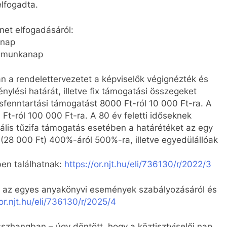
lfogadta.
ünet elfogadásáról:
anap
5 munkanap
an a rendelettervezetet a képviselők végignézték és
ylési határát, illetve fix támogatási összegeket
fenntartási támogatást 8000 Ft-ról 10 000 Ft-ra. A
Ft-ról 100 000 Ft-ra. A 80 év feletti időseknek
lis tűzifa támogatás esetében a határétéket az egy
 (28 000 Ft) 400%-áról 500%-ra, illetve egyedülállóak
ben találhatnak:
https://or.njt.hu/eli/736130/r/2022/3
et az egyes anyakönyvi események szabályozásáról és
/or.njt.hu/eli/736130/r/2025/4
összhangban – úgy döntött, hogy a köztisztviselői nap,