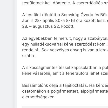
testületnek kell döntenie. A csererdősítés 
A testület döntött a Somvirág Óvoda és Bölc
április 28- április 30-a 8-16 óra között lesz,
28. – augusztus 22. között.
Az egyebekben felmerült, hogy a szabálytala
egy hulladékudvarral kéne szerződést kötni,
rendelni.. Sok veszélyes anyag is van a lerak
szóba.
A síkosságmentesítéssel kapcsolatban a pol
kéne vásárolni, amit a teherautóra lehet szere
Beszámolónk célja a tájékoztatás. Ha kérdés
csatornákon a polgármestert, alpolgármester
elérhetőségeken.