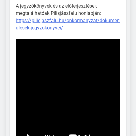
A jegyzőkönyvek és az előterjesztések
megtalálhatóak Pilisjászfalu honlapján:
https://pilisjaszfalu.hu/onkormanyzat/dokumentumtar/t
ulesek-
jegyzokonyvei
/