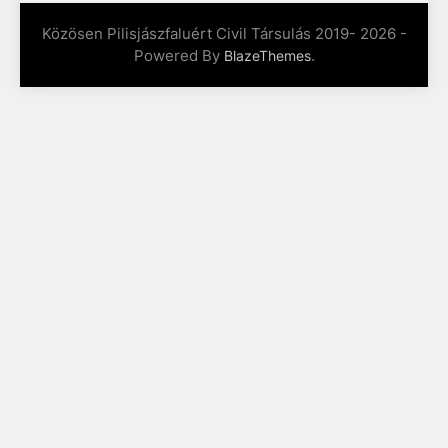
Közösen Pilisjászfaluért Civil Társulás 2019- 2026 -
Powered By
.
BlazeThemes