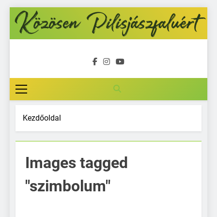
Ugrás
a
tartalomra
Közösen
Pilisjászfalu
Kezdőoldal
Images tagged
"szimbolum"