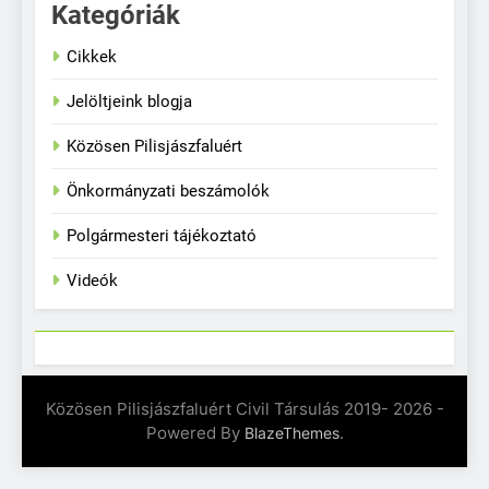
Kategóriák
Cikkek
Jelöltjeink blogja
Közösen Pilisjászfaluért
Önkormányzati beszámolók
Polgármesteri tájékoztató
Videók
Közösen Pilisjászfaluért Civil Társulás 2019- 2026 -
Powered By
.
BlazeThemes