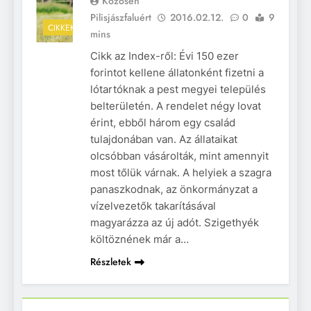
Közösen
Pilisjászfaluért
2016.02.12.
0
9
CIKKEK
mins
Cikk az Index-ről: Évi 150 ezer
forintot kellene állatonként fizetni a
lótartóknak a pest megyei település
belterületén. A rendelet négy lovat
érint, ebből három egy család
tulajdonában van. Az állataikat
olcsóbban vásárolták, mint amennyit
most tőlük várnak. A helyiek a szagra
panaszkodnak, az önkormányzat a
vízelvezetők takarításával
magyarázza az új adót. Szigethyék
költöznének már a…
Részletek