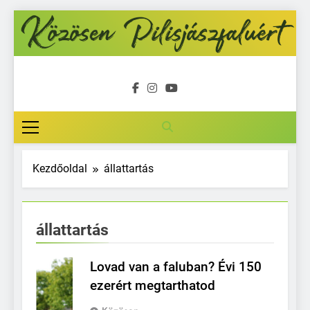
Ugrás
a
tartalomra
Közösen
Pilisjászfalu
Kezdőoldal
állattartás
állattartás
Lovad van a faluban? Évi 150
ezerért megtarthatod