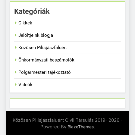
Kategóriák
Cikkek
Jelöltjeink blogja
Közösen Pilisjászfaluért
Önkormányzati beszámolók
Polgármesteri tájékoztató
Videók
Közösen Pilisjászfaluért Civil Társulás 2019- 2026 -
Powered By
.
BlazeThemes