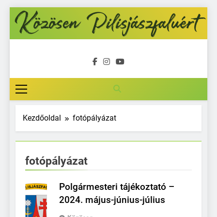
Ugrás
a
tartalomra
Közösen
Pilisjászfalu
Kezdőoldal
fotópályázat
fotópályázat
Polgármesteri tájékoztató –
2024. május-június-július