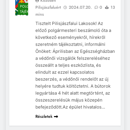
Közösen
POLGÁRMESTERI
Pilisjászfaluért
2024.07.20.
0
13
TÁJÉKOZTATÓ
mins
Tisztelt Pilisjászfalui Lakosok! Az
előző polgármesteri beszámoló óta a
következő eseményekről, hírekről
szeretném tájékoztatni, informálni
Önöket: Áprilisban az Egészségházban
a védőnői vizsgálók felszereléséhez
összeállt a teljes eszközlista, és
elindult az ezzel kapcsolatos
beszerzés, a védőnői rendelőt az új
helyére tudtuk költöztetni. A bútorok
legyártása 4 hét alatt megtörtént, az
összeszerelésük május közepén
befejeződött.Az épület hivatalos…
Részletek