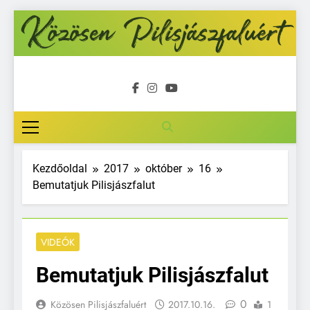
Ugrás
a
tartalomra
Közösen
Pilisjászfalu
Kezdőoldal
2017
október
16
Bemutatjuk Pilisjászfalut
VIDEÓK
Bemutatjuk Pilisjászfalut
0
Közösen Pilisjászfaluért
2017.10.16.
1