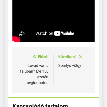
Előző:
Következő:
Bejegyzés
navigáció
Lovad van a
Somlyó-völgy
faluban? Évi 150
ezerért
megtarthatod
Kapcsolódó tartalom