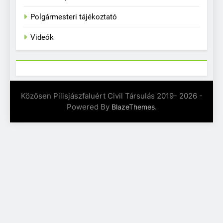
Polgármesteri tájékoztató
Videók
Közösen Pilisjászfaluért Civil Társulás 2019- 2026 -
Powered By
.
BlazeThemes