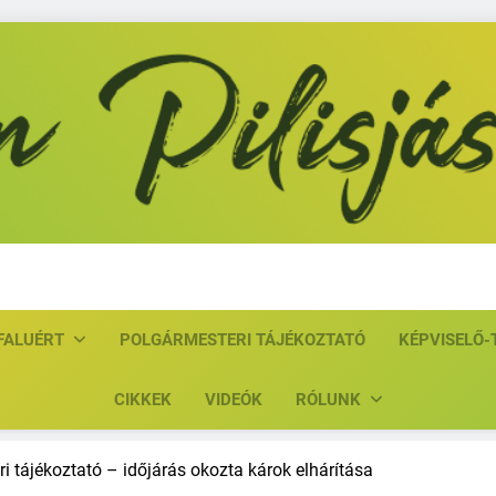
Közösen Pil
FALUÉRT
POLGÁRMESTERI TÁJÉKOZTATÓ
KÉPVISELŐ-
CIKKEK
VIDEÓK
RÓLUNK
i tájékoztató – időjárás okozta károk elhárítása