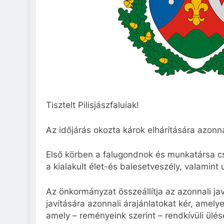
Tisztelt Pilisjászfaluiak!
Az időjárás okozta károk elhárítására azon
Első körben a falugondnok és munkatársa c
a kialakult élet-és balesetveszély, valamint
Az önkormányzat összeállítja az azonnali jav
javítására azonnali árajánlatokat kér, amel
amely – reményeink szerint – rendkívüli ülés