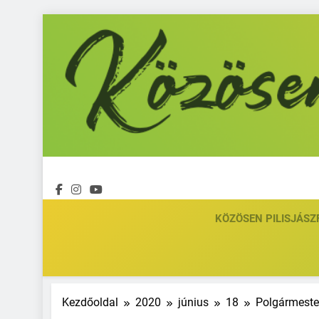
Ugrás
a
tartalomra
KÖZÖSEN PILISJÁSZ
Kezdőoldal
2020
június
18
Polgármester