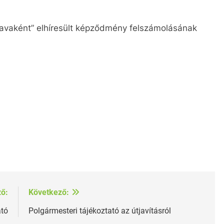
tavaként” elhíresült képződmény felszámolásának
ző:
Következő:
ató
Polgármesteri tájékoztató az útjavításról