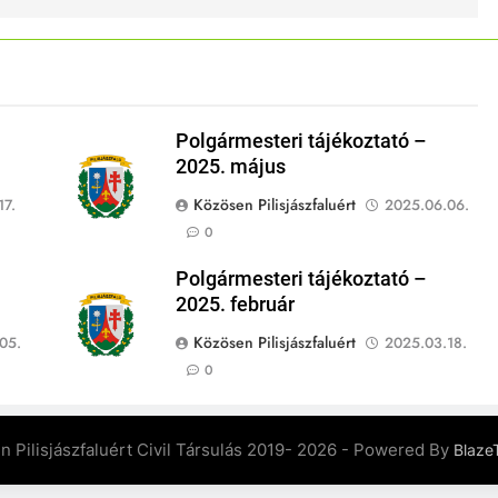
Polgármesteri tájékoztató –
2025. május
Közösen Pilisjászfaluért
17.
2025.06.06.
0
Polgármesteri tájékoztató –
2025. február
Közösen Pilisjászfaluért
05.
2025.03.18.
0
 Pilisjászfaluért Civil Társulás 2019- 2026 - Powered By
Blaze