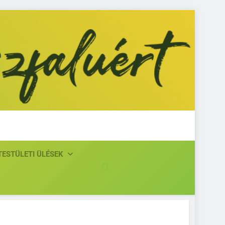
isjászfaluért
TESTÜLETI ÜLÉSEK