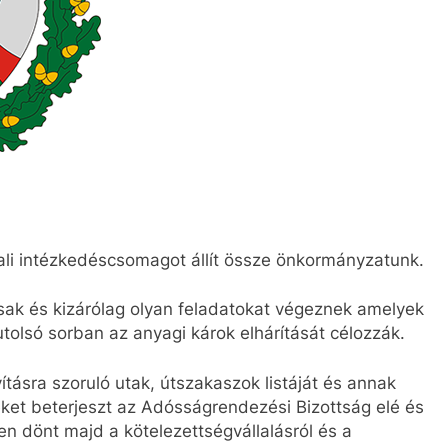
nali intézkedéscsomagot állít össze önkormányzatunk.
sak és kizárólag olyan feladatokat végeznek amelyek
 utolsó sorban az anyagi károk elhárítását célozzák.
ításra szoruló utak, útszakaszok listáját és annak
yeket beterjeszt az Adósságrendezési Bizottság elé és
en dönt majd a kötelezettségvállalásról és a