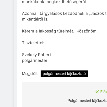
munkálatok megkezdhetőségéről.
Azonnali tárgyalások kezdődnek a „Jászok 
mikéntjéről is.
Kérem a lakosság türelmét. Köszönöm.
Tisztelettel:
Székely Róbert
polgármester
Megjelölt:
polgármesteri tájékoztató
Elő
Bejegyzés
navigáció
Polgármesteri tájékozt