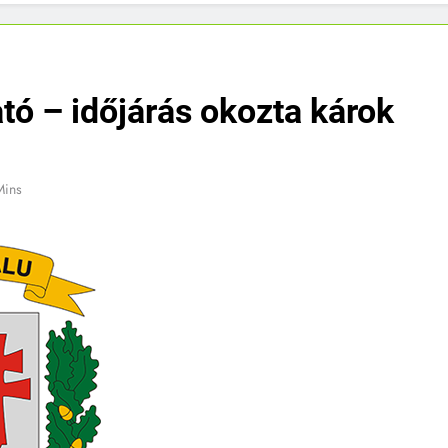
tó – időjárás okozta károk
Mins