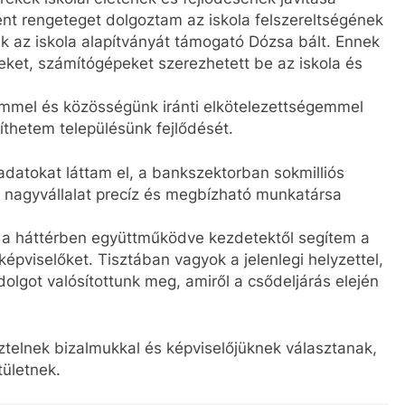
nt rengeteget dolgoztam az iskola felszereltségének
k az iskola alapítványát támogató Dózsa bált. Ennek
ket, számítógépeket szerezhetett be az iskola és
mmel és közösségünk iránti elkötelezettségemmel
íthetem településünk fejlődését.
datokat láttam el, a bankszektorban sokmilliós
li nagyvállalat precíz és megbízható munkatársa
t a háttérben együttműködve kezdetektől segítem a
képviselőket. Tisztában vagyok a jelenlegi helyzettel,
olgot valósítottunk meg, amiről a csődeljárás elején
elnek bizalmukkal és képviselőjüknek választanak,
tületnek.