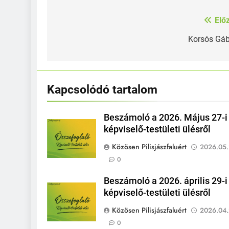
Elő
Bejegyzés
navigáció
Korsós Gáb
Kapcsolódó tartalom
Beszámoló a 2026. Május 27-i
képviselő-testületi ülésről
Közösen Pilisjászfaluért
2026.05.
0
Beszámoló a 2026. április 29-i
képviselő-testületi ülésről
Közösen Pilisjászfaluért
2026.04.
0