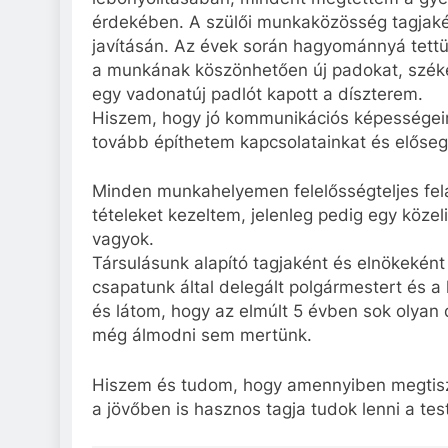
érdekében. A szülői munkaközösség tagjaké
javításán. Az évek során hagyománnyá tettü
a munkának köszönhetően új padokat, széke
egy vadonatúj padlót kapott a díszterem.
Hiszem, hogy jó kommunikációs képességei
tovább építhetem kapcsolatainkat és előseg
Minden munkahelyemen felelősségteljes fela
tételeket kezeltem, jelenleg pedig egy köze
vagyok.
Társulásunk alapító tagjaként és elnökekén
csapatunk által delegált polgármestert és a 
és látom, hogy az elmúlt 5 évben sok olyan d
még álmodni sem mertünk.
Hiszem és tudom, hogy amennyiben megtiszt
a jövőben is hasznos tagja tudok lenni a tes