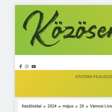
Ugrás
a
tartalomra
KÖZÖSEN PILISJÁSZ
Kezdőoldal
2024
május
20
Vámosi Lívi