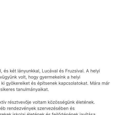
, és két lányunkkal, Lucával és Fruzsival. A helyi
vügyünk volt, hogy gyermekeink a helyi
 ki gyökereiket és építsenek kapcsolatokat. Mára már
 sikeres tanulmányaikat.
ktív résztvevője voltam közösségünk életének.
gyéb rendezvények szervezésében és
kek iskolai életének és fejlődésének javítása