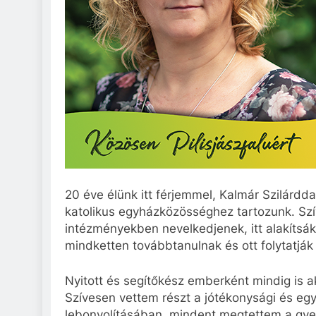
20 éve élünk itt férjemmel, Kalmár Szilárddal
katolikus egyházközösséghez tartozunk. Szí
intézményekben nevelkedjenek, itt alakítsák
mindketten továbbtanulnak és ott folytatják
Nyitott és segítőkész emberként mindig is a
Szívesen vettem részt a jótékonysági és e
lebonyolításában, mindent megtettem a gyere