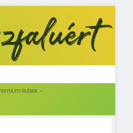
isjászfaluért
TESTÜLETI ÜLÉSEK