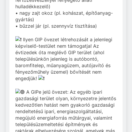
hulladékkezelő)
• nagy zajt okoz (pl. kohászat, építőanyag-
gyártás)
• bűzzel jár (pl. szennyvíz tisztítása)
Ilyen GIP övezet létrehozását a jelenlegi
képviselő-testület nem támogatja! Az
évtizedek óta meglévő GIP terület (ahol
településünkön jelenleg is autóbontó,
baromfitelep, műanyagüzem, autójavító és
fényezőműhely üzemel) bővítését nem
engedjük!
A GIPe jelű övezet: Az egyéb ipari
gazdasági terület olyan, környezetre jelentős
kedvezőtlen hatást nem gyakorló gazdasági
rendeltetésű ipari, energiaszolgáltatási,
megújuló energiaforrás műtárgyai, valamint
településüzemeltetési építmények és
raktárak elhelyezésére szolgál, amelyek más