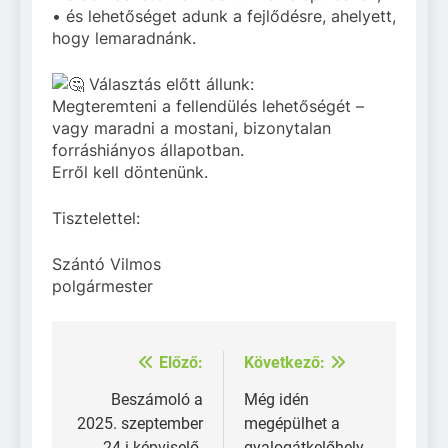
• és lehetőséget adunk a fejlődésre, ahelyett,
hogy lemaradnánk.
Választás előtt állunk:
Megteremteni a fellendülés lehetőségét –
vagy maradni a mostani, bizonytalan
forráshiányos állapotban.
Erről kell döntenünk.
Tisztelettel:
Szántó Vilmos
polgármester
Előző:
Következő:
Bejegyzés
navigáció
Beszámoló a
Még idén
2025. szeptember
megépülhet a
24-i képviselő-
gyalogátkelőhely