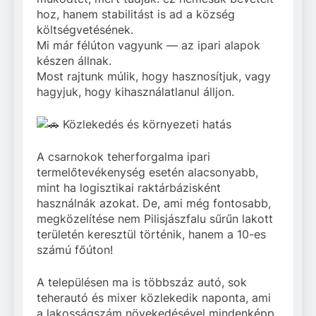
hoz, hanem stabilitást is ad a község
költségvetésének.
Mi már félúton vagyunk — az ipari alapok
készen állnak.
Most rajtunk múlik, hogy hasznosítjuk, vagy
hagyjuk, hogy kihasználatlanul álljon.
Közlekedés és környezeti hatás
A csarnokok teherforgalma ipari
termelőtevékenység esetén alacsonyabb,
mint ha logisztikai raktárbázisként
használnák azokat. De, ami még fontosabb,
megközelítése nem Pilisjászfalu sűrűn lakott
területén keresztül történik, hanem a 10-es
számú főúton!
A településen ma is többszáz autó, sok
teherautó és mixer közlekedik naponta, ami
a lakosságszám növekedésével mindenképp