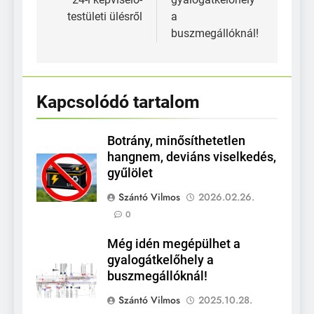
testületi ülésről
a
buszmegállóknál!
Kapcsolódó tartalom
Botrány, minősíthetetlen
hangnem, deviáns viselkedés,
gyűlölet
Szántó Vilmos
2026.02.26.
0
Még idén megépülhet a
gyalogátkelőhely a
buszmegállóknál!
Szántó Vilmos
2025.10.28.