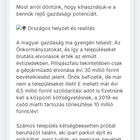
Most arról döntünk, hogy kihasználjuk-e a
bennük rejlő gazdasági potenciált.
Országos helyzet és realitás
A magyar gazdaság ma gyengén teljesít. Az
Önkormányzatokat, és így a településeket
brutális elvonások érték az elmúlt
évtizedekben. Pilisjászfalu tekintetében csak
a gépjárműadó elvonása évi 30 millió forint
bevételkiesést jelent. Önök befizetik, de már
nem a településeket illeti! E mellett már évi
6,5 millió forint szolidaritási adót is fizetnünk
kell a központi költségvetésnek, a 2019-es
csőd miatti tartozás törlesztése 10 millió
forint/év!
Számos település kétségbeesetten próbál
beruházót találni, aki ipari parkot épít és
működtet, mert tudják: ez nemcsak bevételt