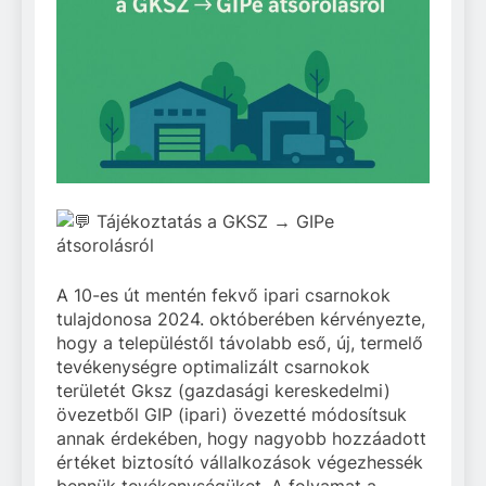
Tájékoztatás a GKSZ → GIPe
átsorolásról
A
10-es út mentén fekvő ipari csarnokok
tulajdonosa 2024. októberében kérvényezte,
hogy a településtől távolabb eső, új, termelő
tevékenységre optimalizált csarnokok
területét Gksz (gazdasági kereskedelmi)
övezetből GIP (ipari) övezetté módosítsuk
annak érdekében, hogy nagyobb hozzáadott
értéket biztosító vállalkozások végezhessék
bennük tevékenységüket. A folyamat a