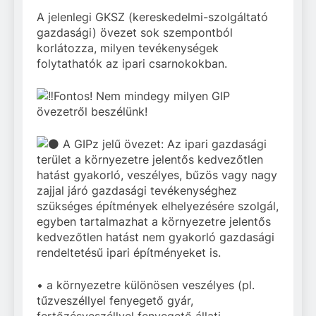
A jelenlegi GKSZ (kereskedelmi-szolgáltató
gazdasági) övezet sok szempontból
korlátozza, milyen tevékenységek
folytathatók az ipari csarnokokban.
Fontos! Nem mindegy milyen GIP
övezetről beszélünk!
A GIPz jelű övezet: Az ipari gazdasági
terület a környezetre jelentős kedvezőtlen
hatást gyakorló, veszélyes, bűzös vagy nagy
zajjal járó gazdasági tevékenységhez
szükséges építmények elhelyezésére szolgál,
egyben tartalmazhat a környezetre jelentős
kedvezőtlen hatást nem gyakorló gazdasági
rendeltetésű ipari építményeket is.
• a környezetre különösen veszélyes (pl.
tűzveszéllyel fenyegető gyár,
fertőzésveszéllyel fenyegető állati