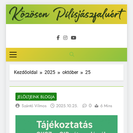
Ugrás
a
tartalomra
Közösen
Pilisjászfalu
Kezdőoldal
2025
október
25
JELÖLTJEINK BLOGJA
0
Szántó Vilmos
2025.10.25.
6 Mins