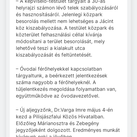
– A képviselő-testület tárgyalt a 30-as
helyrajzi számon lévő telek szabályozásáról
és hasznosításáról. Jelenlegi közpark
besorolás mellett nem lehetséges a Jácint
köz kiszabályozása. A testület közpark és
közterület felhasználási céllal kívánja
módosítani a terület besorolását, mely
lehetővé teszi a kialakult utca
kiszabályozását és feltüntetését.
– Óvodai férőhelyekkel kapcsolatban
tárgyaltunk, a beérkezett jelentkezések
száma nagyobb a férőhelyeknél. A
túljelentkezés megoldása folyamatban van,
együttműködve az óvodavezetővel.
– Új aljegyzőnk, Dr.Varga Imre május 4-én
kezd a Pilisjászfalui Közös Hivatalban.
Előzőleg Márianosztra és Zebegény
jegyzőjeként dolgozott. Eredményes munkát
kívánunk neki a jövőben.