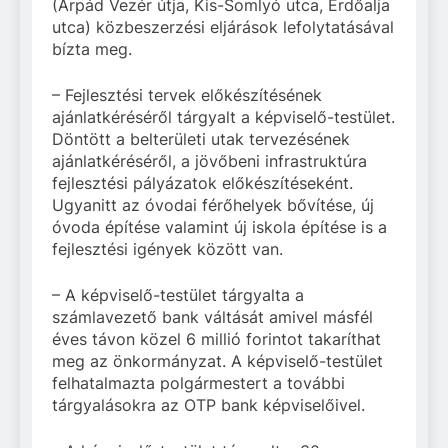
(Árpád Vezér útja, Kis-Somlyó utca, Erdőalja
utca) közbeszerzési eljárások lefolytatásával
bízta meg.
– Fejlesztési tervek előkészítésének
ajánlatkéréséről tárgyalt a képviselő-testület.
Döntött a belterületi utak tervezésének
ajánlatkéréséről, a jövőbeni infrastruktúra
fejlesztési pályázatok előkészítéseként.
Ugyanitt az óvodai férőhelyek bővítése, új
óvoda építése valamint új iskola építése is a
fejlesztési igények között van.
– A képviselő-testület tárgyalta a
számlavezető bank váltását amivel másfél
éves távon közel 6 millió forintot takaríthat
meg az önkormányzat. A képviselő-testület
felhatalmazta polgármestert a további
tárgyalásokra az OTP bank képviselőivel.