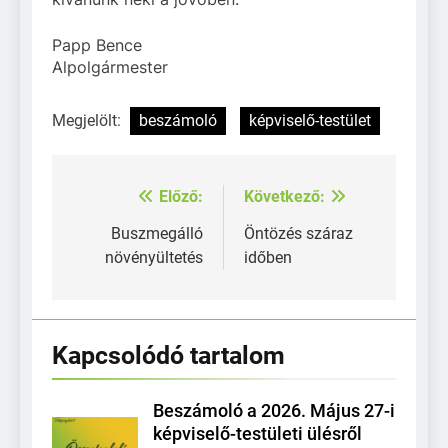
Papp Bence
Alpolgármester
Megjelölt:
beszámoló
képviselő-testület
Előző:
Következő:
Bejegyzés
navigáció
Buszmegálló
Öntözés száraz
növényültetés
időben
Kapcsolódó tartalom
Beszámoló a 2026. Május 27-i
képviselő-testületi ülésről