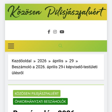
Ugrás
a
tartalomra
Közösen
Pilisjászfalu
Kezdőoldal
2026
április
29
Beszámoló a 2026. április 29-i képviselő-testületi
ülésről
KÖZÖSEN PILISJÁSZFALUÉRT
ÖNKORMÁNYZATI BESZÁMOLÓK