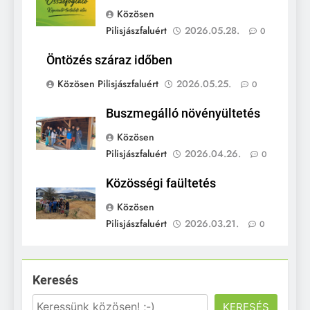
Közösen
Pilisjászfaluért
2026.05.28.
0
Öntözés száraz időben
Közösen Pilisjászfaluért
2026.05.25.
0
Buszmegálló növényültetés
Közösen
Pilisjászfaluért
2026.04.26.
0
Közösségi faültetés
Közösen
Pilisjászfaluért
2026.03.21.
0
Keresés
KERESÉS